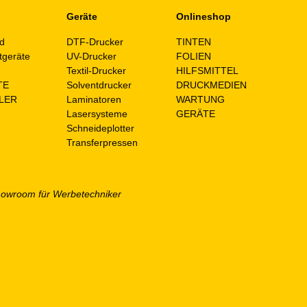
Geräte
Onlineshop
d
DTF-Drucker
TINTEN
tgeräte
UV-Drucker
FOLIEN
n
Textil-Drucker
HILFSMITTEL
TE
Solventdrucker
DRUCKMEDIEN
LER
Laminatoren
WARTUNG
Lasersysteme
GERÄTE
Schneideplotter
Transferpressen