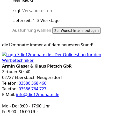
exkl. MwSt.
zzgl.
Versandkosten
Lieferzeit:
1–3 Werktage
Dieses
Ausführung wählen
Zur Wunschliste hinzufügen
Produkt
weist
die12monate:
immer auf dem neuesten Stand!
mehrere
Varianten
auf.
Die
Armin Glaser & Klaus Pietsch GbR
Optionen
Zittauer Str. 40
können
02727 Ebersbach-Neugersdorf
auf
Telefon:
03586 368 460
der
Telefon:
03586 764 727
Produktseite
E-Mail:
info@die12monate.de
gewählt
werden
Mo - Do: 9:00 - 17:00 Uhr
Fr: 9:00 - 16:00 Uhr