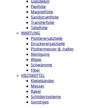
Glasdekor
Flexfolie
Magnetfolie
Sandstrahlfolie
Transferfolie
Tafelfolie
WARTUNG
Plotterersatzteile
Druckerersatzteile
Plottermesser & -halter
Reinigung
Wiper
Schwämme
Filter
HILFSMITTEL
Klebebänder
Messer
Rakel
Schildersysteme
Sonstiges