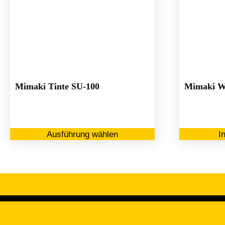
Mimaki Tinte SU-100
Mimaki W
Dieses
Ausführung wählen
I
Produkt
weist
mehrere
Varianten
auf.
Die
Optionen
können