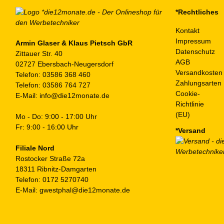
auf
*Rechtliches
der
Kontakt
Produktseite
Impressum
gewählt
Armin Glaser & Klaus Pietsch GbR
Datenschutz
Zittauer Str. 40
werden
AGB
02727 Ebersbach-Neugersdorf
Versandkosten
Telefon:
03586 368 460
Zahlungsarten
Telefon:
03586 764 727
Cookie-
E-Mail:
info@die12monate.de
Richtlinie
(EU)
Mo - Do: 9:00 - 17:00 Uhr
Fr: 9:00 - 16:00 Uhr
*Versand
Filiale Nord
Rostocker Straße 72a
18311 Ribnitz-Damgarten
Telefon:
0172 5270740
E-Mail:
gwestphal@die12monate.de