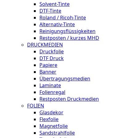
Solvent-Tinte
DTF-Tinte
Roland / Ricoh-Tinte
Alternativ-Tinte
Reinigungsflüssigkeiten
Restposten / kurzes MHD
DRUCKMEDIEN
Druckfolie
DTF Druck
Papiere
Banner
Übertragungsmedien
Laminate
Folienregal
Restposten Druckmedien
FOLIEN
Glasdekor
Flexfolie
Magnetfolie
Sandstrahlfolie