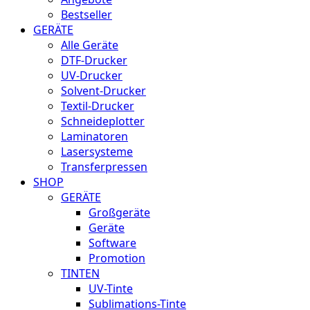
Bestseller
GERÄTE
Alle Geräte
DTF-Drucker
UV-Drucker
Solvent-Drucker
Textil-Drucker
Schneideplotter
Laminatoren
Lasersysteme
Transferpressen
SHOP
GERÄTE
Großgeräte
Geräte
Software
Promotion
TINTEN
UV-Tinte
Sublimations-Tinte