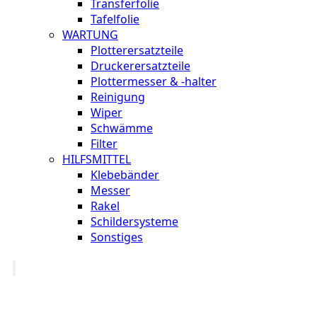
Transferfolie
Tafelfolie
WARTUNG
Plotterersatzteile
Druckerersatzteile
Plottermesser & -halter
Reinigung
Wiper
Schwämme
Filter
HILFSMITTEL
Klebebänder
Messer
Rakel
Schildersysteme
Sonstiges