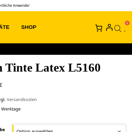
erbliche Anwender
ÄTE
SHOP
h Tinte Latex L5160
€
zgl.
Versandkosten
4 Werktage
rbe