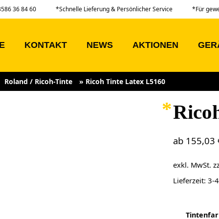
03586 36 84 60
*Schnelle Lieferung & Persönlicher Service
*Für gew
E
KONTAKT
NEWS
AKTIONEN
GER
Roland / Ricoh-Tinte
»
Ricoh Tinte Latex L5160
Rico
ab
155,03
exkl. MwSt.
z
Lieferzeit:
3-
Tintenfa