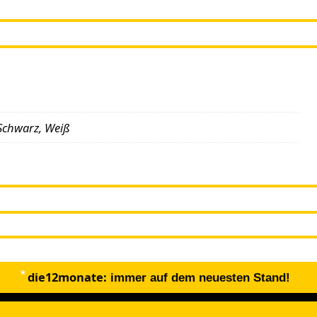
Schwarz, Weiß
die12monate:
immer auf dem neuesten Stand!