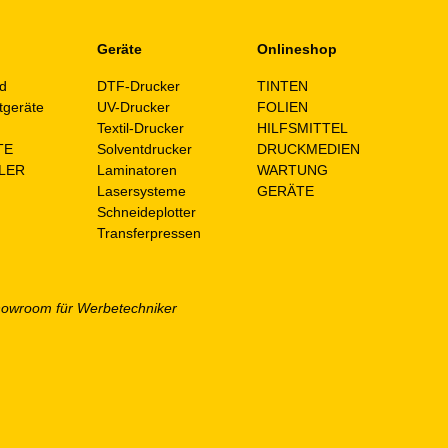
Geräte
Onlineshop
d
DTF-Drucker
TINTEN
tgeräte
UV-Drucker
FOLIEN
n
Textil-Drucker
HILFSMITTEL
TE
Solventdrucker
DRUCKMEDIEN
LER
Laminatoren
WARTUNG
Lasersysteme
GERÄTE
Schneideplotter
Transferpressen