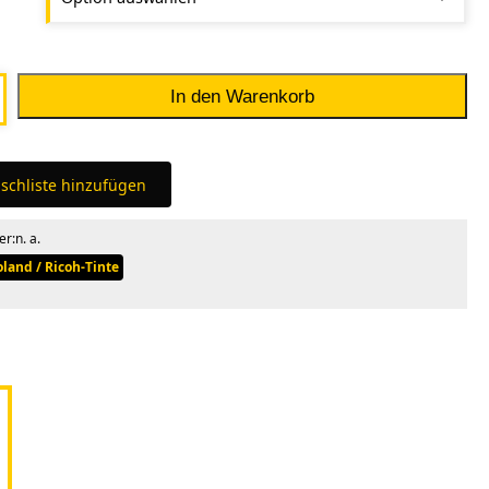
In den Warenkorb
schliste hinzufügen
er:
n. a.
oland / Ricoh-Tinte