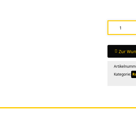
Ricoh
Tinte
Latex
L5160
Zur Wun
Menge
Artikelnumm
Kategorie:
R