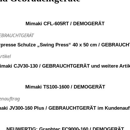
Mimaki CFL-605RT / DEMOGERÄT
rpresse Schulze „Swing Press“ 40 x 50 cm / GEBRAU
imaki CJV30-130 / GEBRAUCHTGERÄT und weitere Artik
Mimaki TS100-1600 / DEMOGERÄT
aki JV300-160 Plus / GEBRAUCHTGERÄT im Kundenauf
NEUWERTIG: Graphtec FC9000-160 / DEMOGERÄT