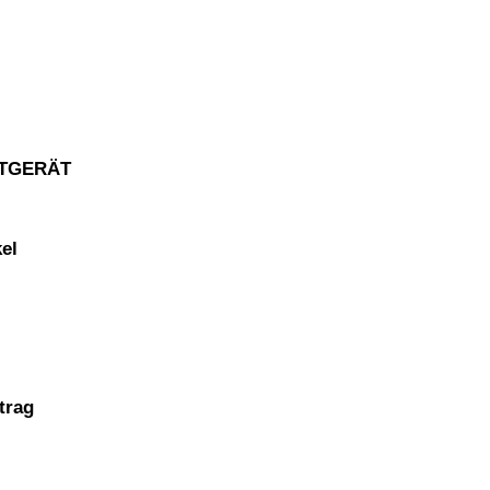
CHTGERÄT
el
trag