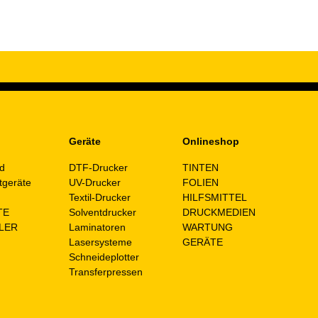
Geräte
Onlineshop
d
DTF-Drucker
TINTEN
tgeräte
UV-Drucker
FOLIEN
n
Textil-Drucker
HILFSMITTEL
TE
Solventdrucker
DRUCKMEDIEN
LER
Laminatoren
WARTUNG
Lasersysteme
GERÄTE
Schneideplotter
Transferpressen