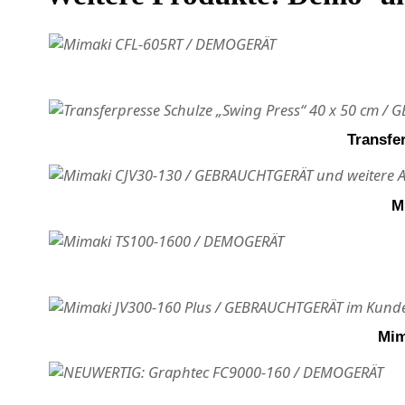
Transfe
M
Mim