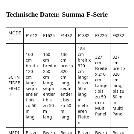
Technische Daten: Summa F-Serie
MODE
F1612
F1625
F1432
F1832
F3220
F3232
LL
184
160
160
136
cm
327
327
cm
cm
cm
breit x
cm
cm
breit x
breit x
breit x
320
Breite
breit x
120
250
320
cm
x 210
320
SCHN
cm
cm
cm
lang;
cm
cm
EIDEB
lang;
lang;
lang;
bis zu
Länge
lang;
EREIC
segm
segm
segm
50 m
; bis
bis zu
H
entier
entier
entier
lang
zu 50
50 m
t bis
t bis
t bis
in
m in
in
zu 50
zu 50
zu 50
mehr
Multi
Multi
m
m
m
eren
Panel
Panel
lang
lang
lang
Platte
n
MEDI
Bis zu
Bis zu
Bis zu
Bis zu
Bis zu
Bis zu