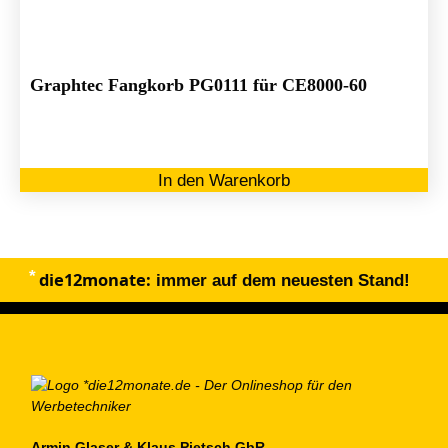
au
de
Pr
ge
Graphtec Fangkorb PG0111 für CE8000-60
we
In den Warenkorb
die12monate:
immer auf dem neuesten Stand!
Armin Glaser & Klaus Pietsch GbR