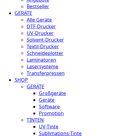
Bestseller
GERÄTE
Alle Geräte
DTF-Drucker
UV-Drucker
Solvent-Drucker
Textil-Drucker
Schneideplotter
Laminatoren
Lasersysteme
Transferpressen
SHOP
GERÄTE
Großgeräte
Geräte
Software
Promotion
TINTEN
UV-Tinte
Sublimations-Tinte