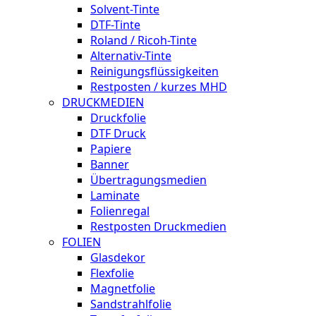
Solvent-Tinte
DTF-Tinte
Roland / Ricoh-Tinte
Alternativ-Tinte
Reinigungsflüssigkeiten
Restposten / kurzes MHD
DRUCKMEDIEN
Druckfolie
DTF Druck
Papiere
Banner
Übertragungsmedien
Laminate
Folienregal
Restposten Druckmedien
FOLIEN
Glasdekor
Flexfolie
Magnetfolie
Sandstrahlfolie