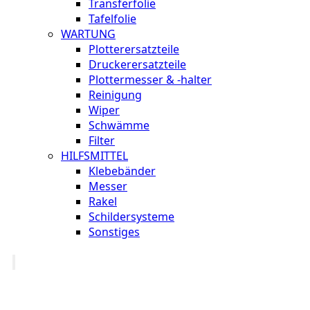
Transferfolie
Tafelfolie
WARTUNG
Plotterersatzteile
Druckerersatzteile
Plottermesser & -halter
Reinigung
Wiper
Schwämme
Filter
HILFSMITTEL
Klebebänder
Messer
Rakel
Schildersysteme
Sonstiges