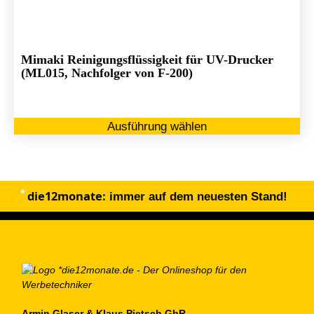
au
de
Pr
ge
Mimaki Reinigungsflüssigkeit für UV-Drucker
we
(ML015, Nachfolger von F-200)
Di
Ausführung wählen
Pr
we
me
Va
die12monate:
au
immer auf dem neuesten Stand!
Di
Op
kö
au
de
Pr
Armin Glaser & Klaus Pietsch GbR