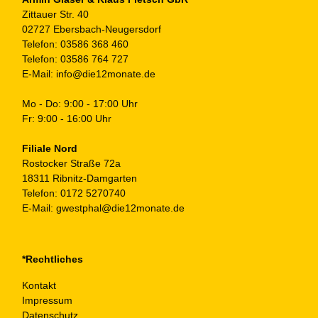
ge
Zittauer Str. 40
we
02727 Ebersbach-Neugersdorf
Telefon:
03586 368 460
Telefon:
03586 764 727
E-Mail:
info@die12monate.de
Mo - Do: 9:00 - 17:00 Uhr
Fr: 9:00 - 16:00 Uhr
Filiale Nord
Rostocker Straße 72a
18311 Ribnitz-Damgarten
Telefon:
0172 5270740
E-Mail:
gwestphal@die12monate.de
*Rechtliches
Kontakt
Impressum
Datenschutz