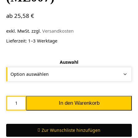
ab
25,58
€
exkl. MwSt.
zzgl.
Versandkosten
Lieferzeit:
1–3 Werktage
Auswahl
Mimaki
In den Warenkorb
Wartungsflüssigkeit
07
(ML007)
Zur Wunschliste hinzufügen
Menge