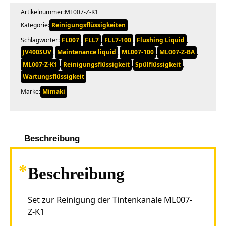
Artikelnummer:
ML007-Z-K1
Kategorie:
Reinigungsflüssigkeiten
Schlagwörter:
FL007
,
FLL7
,
FLL7-100
,
Flushing Liquid
,
JV400SUV
,
Maintenance liquid
,
ML007-100
,
ML007-Z-BA
,
ML007-Z-K1
,
Reinigungsflüssigkeit
,
Spülflüssigkeit
,
Wartungsflüssigkeit
Marke:
Mimaki
Beschreibung
Beschreibung
Set zur Reinigung der Tintenkanäle ML007-
Z-K1