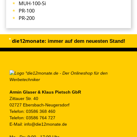
MUH-100-Si
PR-100
PR-200
die12monate:
immer auf dem neuesten Stand!
Armin Glaser & Klaus Pietsch GbR
Zittauer Str. 40
02727 Ebersbach-Neugersdorf
Telefon:
03586 368 460
Telefon:
03586 764 727
E-Mail:
info@die12monate.de
Mo - Do: 9:00 - 17:00 Uhr