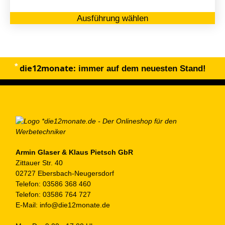
Di
Ausführung wählen
Pr
we
me
Va
die12monate:
au
immer auf dem neuesten Stand!
Di
Op
kö
au
de
Pr
ge
Armin Glaser & Klaus Pietsch GbR
Zittauer Str. 40
we
02727 Ebersbach-Neugersdorf
Telefon:
03586 368 460
Telefon:
03586 764 727
E-Mail:
info@die12monate.de