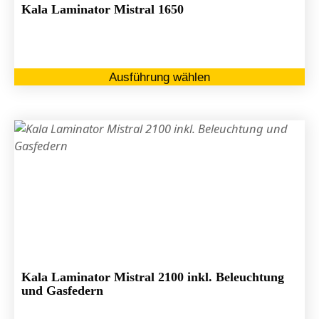
ge
Kala Laminator Mistral 1650
we
Di
Ausführung wählen
Pr
we
me
Va
au
Di
Op
kö
au
de
Pr
ge
Kala Laminator Mistral 2100 inkl. Beleuchtung
we
und Gasfedern