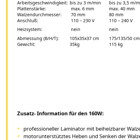
Arbeitsgeschwindigkeit:
bis zu 3 m/min
bis zu 3,5 m/m
Plattenstärke:
max. 6 mm
max. 40 mm
Walzendurchmesser:
70 mm
80 mm
Anschluß:
110 – 230 V
110 – 240 V
Heizsystem:
nein
nein
Abmessung (B/H/T):
105x35x37 cm
175/135/50 cm
Gewicht:
35kg
115 kg
Zusatz- Information für den 160W:
professioneller Laminator mit beiheizbarer Walz
motorunterstütztes Heben und Senken der Walz