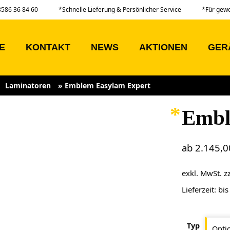
03586 36 84 60
*Schnelle Lieferung & Persönlicher Service
*Für gew
E
KONTAKT
NEWS
AKTIONEN
GER
Laminatoren
»
Emblem Easylam Expert
Embl
ab
2.145,
exkl. MwSt.
z
Lieferzeit:
bis
Typ