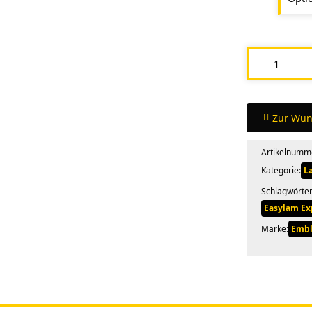
Emblem
Easylam
Expert
Menge
Zur Wun
Artikelnumm
Kategorie:
L
Schlagwörter
Easylam Ex
Marke:
Emb