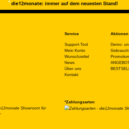
die12monate:
auf.
immer auf dem neuesten Stand!
Die
Optionen
können
auf
Service
Aktionen
der
Support-Tool
Demo- un
Produktseite
Mein Konto
Gebrauch
gewählt
Wunschzettel
Promotio
werden
News
ANGEBO
Über uns
BESTSEL
Kontakt
*Zahlungsarten