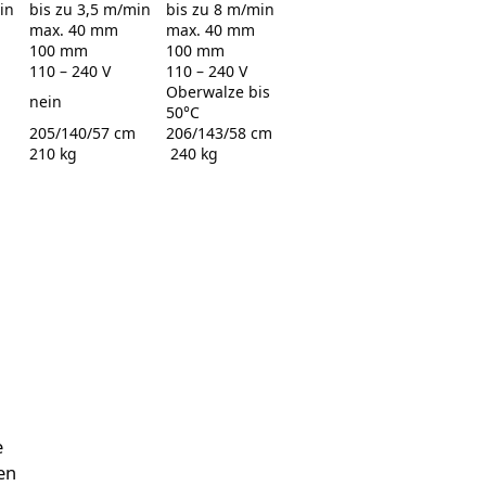
in
bis zu 3,5 m/min
bis zu 8 m/min
max. 40 mm
max. 40 mm
100 mm
100 mm
110 – 240 V
110 – 240 V
Oberwalze bis
nein
50°C
205/140/57 cm
206/143/58 cm
210 kg
240 kg
e
en