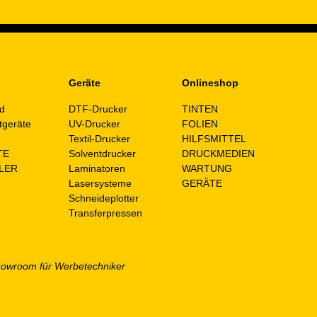
Geräte
Onlineshop
d
DTF-Drucker
TINTEN
tgeräte
UV-Drucker
FOLIEN
n
Textil-Drucker
HILFSMITTEL
TE
Solventdrucker
DRUCKMEDIEN
LER
Laminatoren
WARTUNG
Lasersysteme
GERÄTE
Schneideplotter
Transferpressen