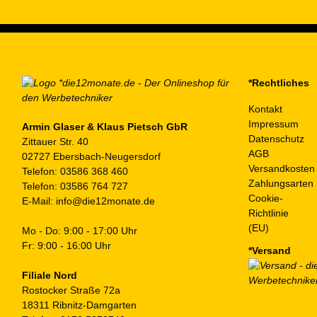
auf.
Die
Optionen
können
auf
*Rechtliches
der
Kontakt
Produktseite
Impressum
gewählt
Armin Glaser & Klaus Pietsch GbR
Datenschutz
Zittauer Str. 40
werden
AGB
02727 Ebersbach-Neugersdorf
Versandkosten
Telefon:
03586 368 460
Zahlungsarten
Telefon:
03586 764 727
Cookie-
E-Mail:
info@die12monate.de
Richtlinie
(EU)
Mo - Do: 9:00 - 17:00 Uhr
Fr: 9:00 - 16:00 Uhr
*Versand
Filiale Nord
Rostocker Straße 72a
18311 Ribnitz-Damgarten