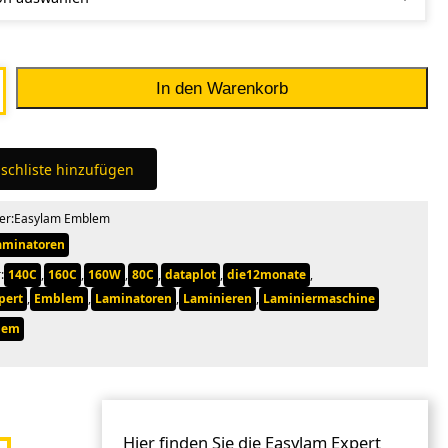
In den Warenkorb
schliste hinzufügen
er:
Easylam Emblem
aminatoren
:
140C
,
160C
,
160W
,
80C
,
dataplot
,
die12monate
,
pert
,
Emblem
,
Laminatoren
,
Laminieren
,
Laminiermaschine
lem
Hier finden Sie die Easylam Expert