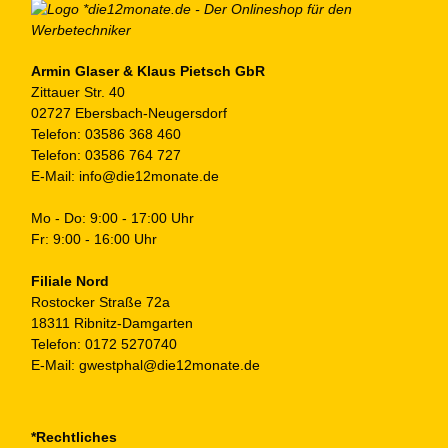
au
de
Pr
ge
Armin Glaser & Klaus Pietsch GbR
Zittauer Str. 40
we
02727 Ebersbach-Neugersdorf
Telefon:
03586 368 460
Telefon:
03586 764 727
E-Mail:
info@die12monate.de
Mo - Do: 9:00 - 17:00 Uhr
Fr: 9:00 - 16:00 Uhr
Filiale Nord
Rostocker Straße 72a
18311 Ribnitz-Damgarten
Telefon:
0172 5270740
E-Mail:
gwestphal@die12monate.de
*Rechtliches