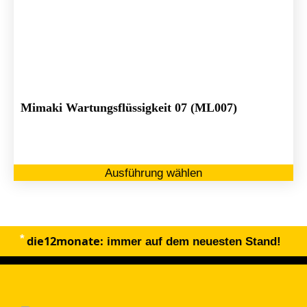
Mimaki Wartungsflüssigkeit 07 (ML007)
Di
Ausführung wählen
Pr
we
me
Va
die12monate:
au
immer auf dem neuesten Stand!
Di
Op
kö