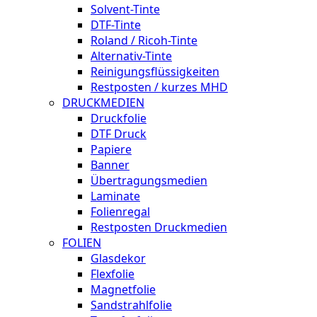
Solvent-Tinte
DTF-Tinte
Roland / Ricoh-Tinte
Alternativ-Tinte
Reinigungsflüssigkeiten
Restposten / kurzes MHD
DRUCKMEDIEN
Druckfolie
DTF Druck
Papiere
Banner
Übertragungsmedien
Laminate
Folienregal
Restposten Druckmedien
FOLIEN
Glasdekor
Flexfolie
Magnetfolie
Sandstrahlfolie