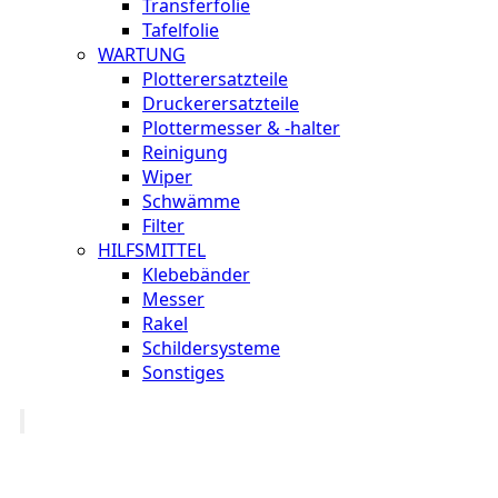
Transferfolie
Tafelfolie
WARTUNG
Plotterersatzteile
Druckerersatzteile
Plottermesser & -halter
Reinigung
Wiper
Schwämme
Filter
HILFSMITTEL
Klebebänder
Messer
Rakel
Schildersysteme
Sonstiges