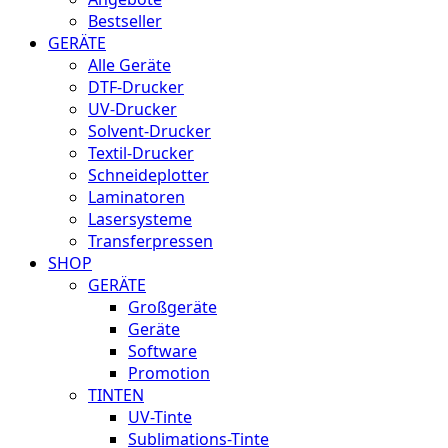
Bestseller
GERÄTE
Alle Geräte
DTF-Drucker
UV-Drucker
Solvent-Drucker
Textil-Drucker
Schneideplotter
Laminatoren
Lasersysteme
Transferpressen
SHOP
GERÄTE
Großgeräte
Geräte
Software
Promotion
TINTEN
UV-Tinte
Sublimations-Tinte