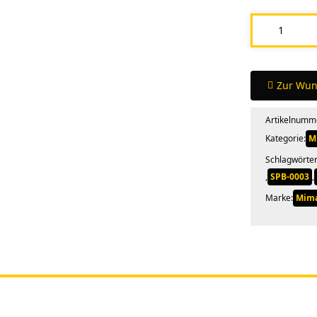
Mimaki
Plottermesse
Set
0,15/0,5/0,7
Zur Wun
(SPB-
Artikelnumm
MIX)
Kategorie:
M
Menge
Schlagwörter
,
SPB-0003
,
Marke:
Mim