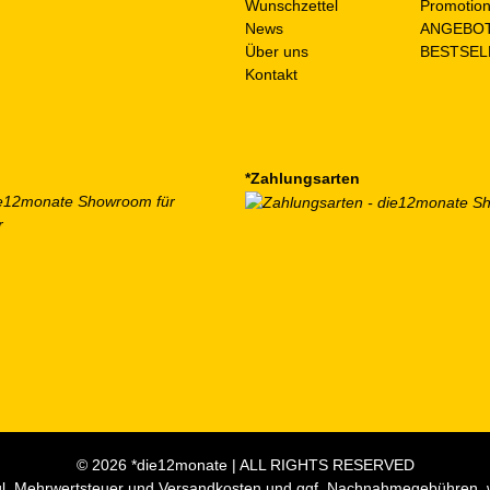
Wunschzettel
Promotio
News
ANGEBO
Über uns
BESTSEL
Kontakt
*Zahlungsarten
© 2026 *die12monate | ALL RIGHTS RESERVED
zzgl. Mehrwertsteuer und Versandkosten und ggf. Nachnahmegebühren,