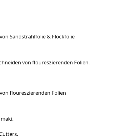
n Sandstrahlfolie & Flockfolie
Schneiden von floureszierenden Folien.
on floureszierenden Folien
imaki.
Cutters.