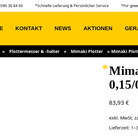
03586 36 84 60
*Schnelle Lieferung & Persönlicher Service
*Für gew
E
KONTAKT
NEWS
AKTIONEN
GER
»
Plottermesser & -halter
»
Mimaki Plotter
»
Mimaki Plot
Mima
0,15
83,93
€
exkl. MwSt.
z
Lieferzeit:
1–