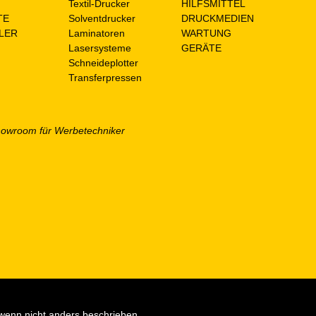
n
Textil-Drucker
HILFSMITTEL
TE
Solventdrucker
DRUCKMEDIEN
LER
Laminatoren
WARTUNG
Lasersysteme
GERÄTE
Schneideplotter
Transferpressen
 wenn nicht anders beschrieben