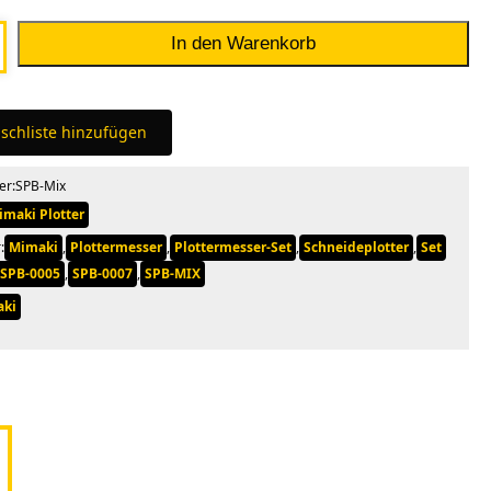
In den Warenkorb
r-
5mm
schliste hinzufügen
er:
SPB-Mix
imaki Plotter
:
Mimaki
,
Plottermesser
,
Plottermesser-Set
,
Schneideplotter
,
Set
SPB-0005
,
SPB-0007
,
SPB-MIX
aki