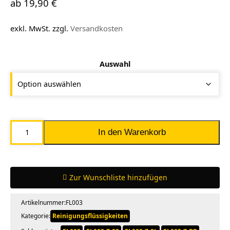
ab
19,90
€
exkl. MwSt.
zzgl.
Versandkosten
Auswahl
Mimaki
In den Warenkorb
Spülflüssigkeit
03
(FL003-
Zur Wunschliste hinzufügen
Z-
22)
Artikelnummer:
FL003
Menge
Kategorie:
Reinigungsflüssigkeiten