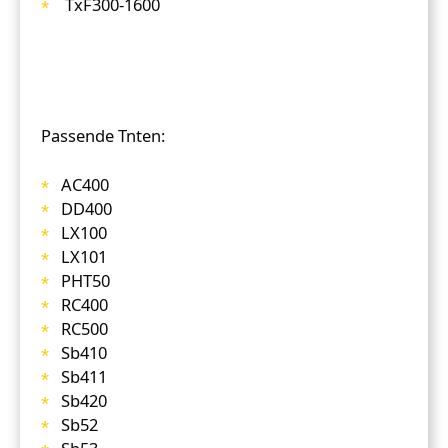
TxF300-1600
Passende Tnten:
AC400
DD400
LX100
LX101
PHT50
RC400
RC500
Sb410
Sb411
Sb420
Sb52