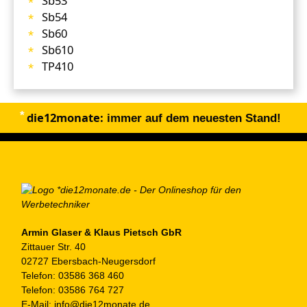
Sb53
Sb54
Sb60
Sb610
TP410
die12monate:
immer auf dem neuesten Stand!
Armin Glaser & Klaus Pietsch GbR
Zittauer Str. 40
02727 Ebersbach-Neugersdorf
Telefon:
03586 368 460
Telefon:
03586 764 727
E-Mail:
info@die12monate.de