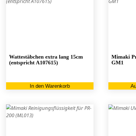
Wattestäbchen extra lang 15cm
Mimaki Pr
(entspricht A107615)
GM1
In den Warenkorb
Au