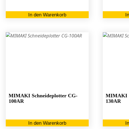
In den Warenkorb
I
MIMAKI Schneideplotter CG-
MIMAKI S
100AR
130AR
In den Warenkorb
I