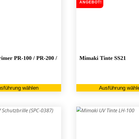
ANGEBOT!
imer PR-100 / PR-200 /
Mimaki Tinte SS21
Dieses
sführung wählen
Ausführung wähl
Produkt
weist
mehrere
Varianten
auf.
Die
Optionen