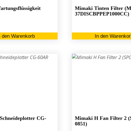
gewählt
rtungsflüssigkeit
Mimaki Tinten Filter (
werden
37DISCBPPEP1000CC)
n den Warenkorb
In den Warenkor
chneideplotter CG-
Mimaki H Fan Filter 2 
0851)