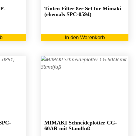
gew
MP-
Tinten Filter 8er Set für Mimaki
we
(ehemals SPC-0594)
b
In den Warenkorb
(SPC-
MIMAKI Schneideplotter CG-
60AR mit Standfuß