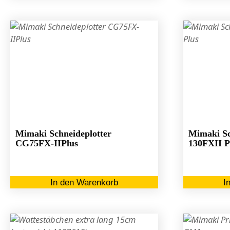
Mimaki Schneideplotter
Mimaki Sc
CG75FX-IIPlus
130FXII P
In den Warenkorb
I