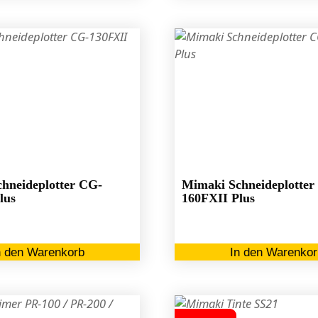
hneideplotter CG-
Mimaki Schneideplotter
lus
160FXII Plus
n den Warenkorb
In den Warenkor