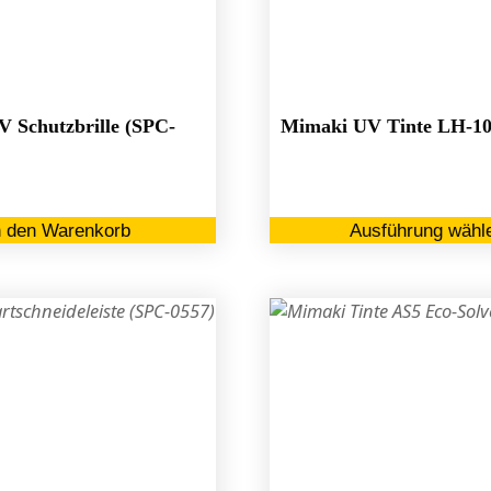
können
auf
der
Produktseite
gewählt
 Schutzbrille (SPC-
Mimaki UV Tinte LH-1
werden
n den Warenkorb
Ausführung wähl