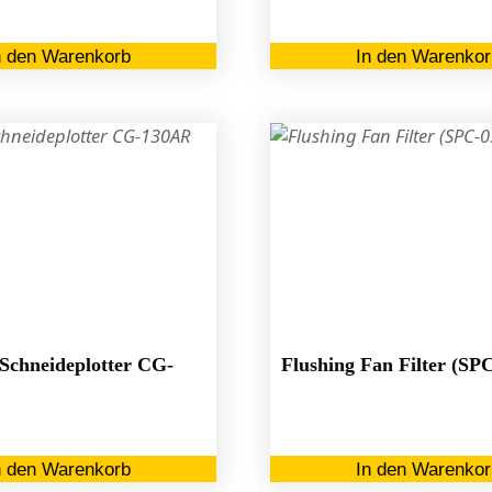
n den Warenkorb
In den Warenkor
chneideplotter CG-
Flushing Fan Filter (SP
n den Warenkorb
In den Warenkor