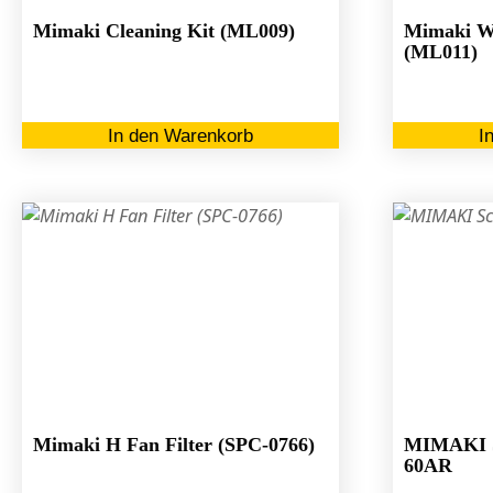
gewählt
Mimaki Cleaning Kit (ML009)
Mimaki Wa
werden
(ML011)
In den Warenkorb
I
Mimaki H Fan Filter (SPC-0766)
MIMAKI S
60AR