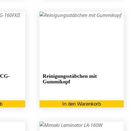
 CG-
Reinigungsstäbchen mit
Gummikopf
b
In den Warenkorb