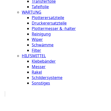
Transferfolie
Tafelfolie
WARTUNG
Plotterersatzteile
Druckerersatzteile
Plottermesser & -halter
Reinigung
Wiper
Schwämme
Filter
HILFSMITTEL
Klebebänder
Messer
Rakel
Schildersysteme
Sonstiges