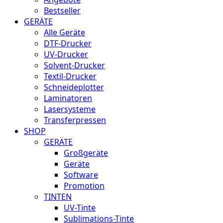
Bestseller
GERÄTE
Alle Geräte
DTF-Drucker
UV-Drucker
Solvent-Drucker
Textil-Drucker
Schneideplotter
Laminatoren
Lasersysteme
Transferpressen
SHOP
GERÄTE
Großgeräte
Geräte
Software
Promotion
TINTEN
UV-Tinte
Sublimations-Tinte