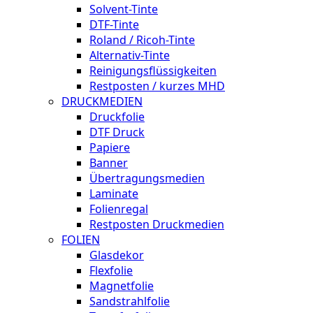
Solvent-Tinte
DTF-Tinte
Roland / Ricoh-Tinte
Alternativ-Tinte
Reinigungsflüssigkeiten
Restposten / kurzes MHD
DRUCKMEDIEN
Druckfolie
DTF Druck
Papiere
Banner
Übertragungsmedien
Laminate
Folienregal
Restposten Druckmedien
FOLIEN
Glasdekor
Flexfolie
Magnetfolie
Sandstrahlfolie