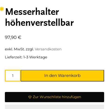
Messerhalter
höhenverstellbar
97,90
€
exkl. MwSt.
zzgl.
Versandkosten
Lieferzeit:
1–3 Werktage
Messerhalter
In den Warenkorb
höhenverstellbar
Menge
Zur Wunschliste hinzufügen