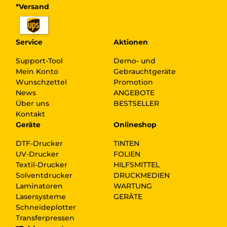
*Versand
Service
Aktionen
Support-Tool
Demo- und
Mein Konto
Gebrauchtgeräte
Wunschzettel
Promotion
News
ANGEBOTE
Über uns
BESTSELLER
Kontakt
Geräte
Onlineshop
DTF-Drucker
TINTEN
UV-Drucker
FOLIEN
Textil-Drucker
HILFSMITTEL
Solventdrucker
DRUCKMEDIEN
Laminatoren
WARTUNG
Lasersysteme
GERÄTE
Schneideplotter
Transferpressen