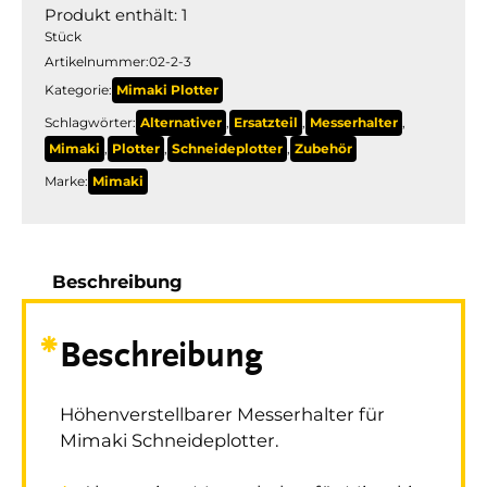
Produkt enthält: 1
Stück
Artikelnummer:
02-2-3
Kategorie:
Mimaki Plotter
Schlagwörter:
Alternativer
,
Ersatzteil
,
Messerhalter
,
Mimaki
,
Plotter
,
Schneideplotter
,
Zubehör
Marke:
Mimaki
Beschreibung
Beschreibung
Höhenverstellbarer Messerhalter für
Mimaki Schneideplotter.