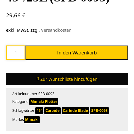
29,66
€
exkl. MwSt.
zzgl.
Versandkosten
Mimaki
In den Warenkorb
Hartmetallklinge
45°/25L
(SPB-
Zur Wunschliste hinzufügen
0093)
Menge
Artikelnummer:
SPB-0093
Kategorie:
Mimaki Plotter
Schlagwörter:
45°
,
Carbide
,
Carbide Blade
,
SPB-0093
Marke:
Mimaki