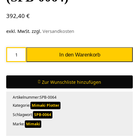
392,40
€
exkl. MwSt.
zzgl.
Versandkosten
Mimaki
In den Warenkorb
Hartmetallklinge
2°
(SPB-
Zur Wunschliste hinzufügen
0064)
Menge
Artikelnummer:
SPB-0064
Kategorie:
Mimaki Plotter
Schlagwort:
SPB-0064
Marke:
Mimaki