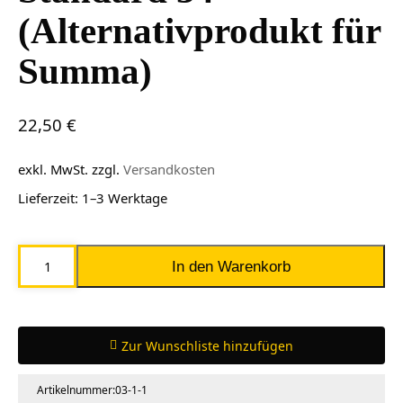
(Alternativprodukt für
Summa)
22,50
€
exkl. MwSt.
zzgl.
Versandkosten
Lieferzeit:
1–3 Werktage
Plottermesser
In den Warenkorb
D610
Standard
34°
Zur Wunschliste hinzufügen
(Alternativprodukt
für
Artikelnummer:
03-1-1