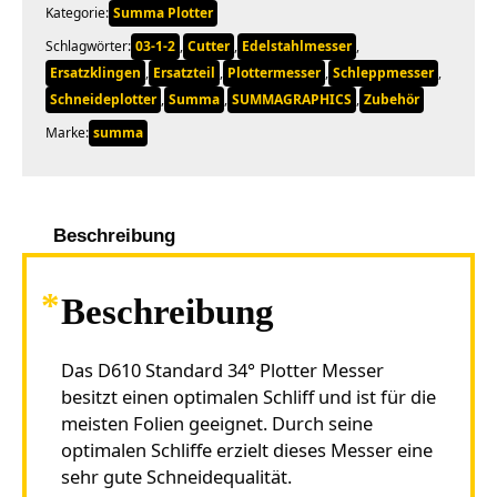
Summa)
Kategorie:
Summa Plotter
Menge
Schlagwörter:
03-1-2
,
Cutter
,
Edelstahlmesser
,
Ersatzklingen
,
Ersatzteil
,
Plottermesser
,
Schleppmesser
,
Schneideplotter
,
Summa
,
SUMMAGRAPHICS
,
Zubehör
Marke:
summa
Beschreibung
Beschreibung
Das D610 Standard 34° Plotter Messer
besitzt einen optimalen Schliff und ist für die
meisten Folien geeignet. Durch seine
optimalen Schliffe erzielt dieses Messer eine
sehr gute Schneidequalität.