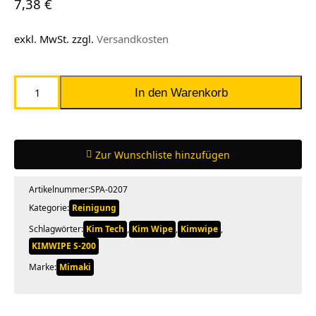
7,38
€
exkl. MwSt.
zzgl.
Versandkosten
Mimaki
In den Warenkorb
Kimwipe
S-
200
Zur Wunschliste hinzufügen
(SPA-
0207)
Artikelnummer:
SPA-0207
Menge
Kategorie:
Reinigung
Schlagwörter:
Kim Tech
,
Kim Wipe
,
Kimwipe
,
KIMWIPE S-200
Marke:
Mimaki