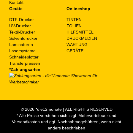
Kontakt
Geräte
Onlineshop
DTF-Drucker
TINTEN
UV-Drucker
FOLIEN
Textil-Drucker
HILFSMITTEL
Solventdrucker
DRUCKMEDIEN
Laminatoren
WARTUNG
Lasersysteme
GERÄTE
Schneideplotter
Transferpressen
*Zahlungsarten
© 2026 *die12monate | ALL RIGHTS RESERVED
* Alle Preise verstehen sich zzgl. Mehrwertsteuer und
Versandkosten und ggf. Nachnahmegebühren, wenn nicht
anders beschrieben