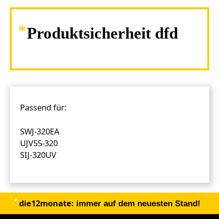
Produktsicherheit dfd
Passend für:
SWJ-320EA
UJV55-320
SIJ-320UV
die12monate:
immer auf dem neuesten Stand!