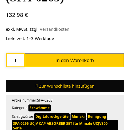
132,98
€
exkl. MwSt.
zzgl.
Versandkosten
Lieferzeit:
1–3 Werktage
Mimaki
In den Warenkorb
CAP
ABSORBER
KIT
Zur Wunschliste hinzufügen
(SPA-
0263)
Artikelnummer:
SPA-0263
Menge
Kategorie:
Schwämme
Schlagwörter:
Digitaldruckgeräte
,
Mimaki
,
Reinigung
,
SPA-0296 UCJV CAP ABSORBER SET für Mimaki UCJV300
Serie