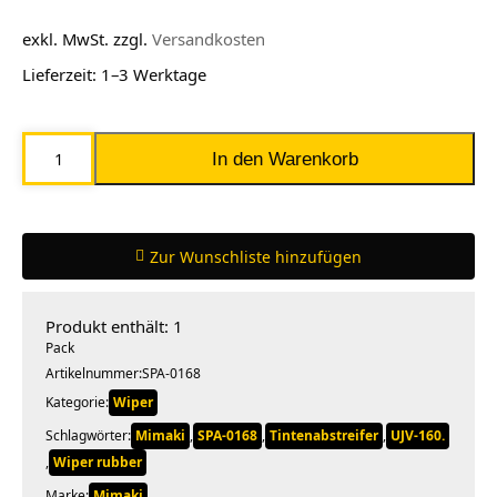
exkl. MwSt.
zzgl.
Versandkosten
Lieferzeit:
1–3 Werktage
Mimaki
In den Warenkorb
Wiper
(SPA-
0168)
Zur Wunschliste hinzufügen
Menge
Produkt enthält: 1
Pack
Artikelnummer:
SPA-0168
Kategorie:
Wiper
Schlagwörter:
Mimaki
,
SPA-0168
,
Tintenabstreifer
,
UJV-160.
,
Wiper rubber
Marke:
Mimaki