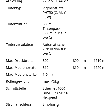
Auflösung
720dpi, 1,440dpi
Tintentyp
Pigmenttinte
PHT50 (C, M, Y,
K, W)
Tintenzufuhr
600ml
Tintenpack
(500ml nur für
Weiß)
Tintenzirkulation
Automatische
Zirkulation für
Weiß
Max. Druckbreite
800 mm
800 mm
1610 m
Max. Medienbreite
810 mm
810 mm
1620 m
Max. Medienstärke
1.0mm
Rollengewicht
max. 45kg
Schnittstelle
Ethernet 1000
BASE-T / USB2.0
Hi-speed
Stromanschluss
Einphasig