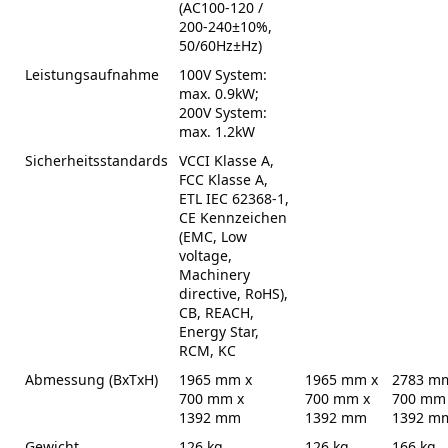
(AC100-120 /
200-240±10%,
50/60Hz±Hz)
Leistungsaufnahme
100V System:
max. 0.9kW;
200V System:
max. 1.2kW
Sicherheitsstandards
VCCI Klasse A,
FCC Klasse A,
ETL IEC 62368-1,
CE Kennzeichen
(EMC, Low
voltage,
Machinery
directive, RoHS),
CB, REACH,
Energy Star,
RCM, KC
Abmessung (BxTxH)
1965 mm x
1965 mm x
2783 m
700 mm x
700 mm x
700 mm
1392 mm
1392 mm
1392 m
Gewicht
126 kg
126 kg
166 kg