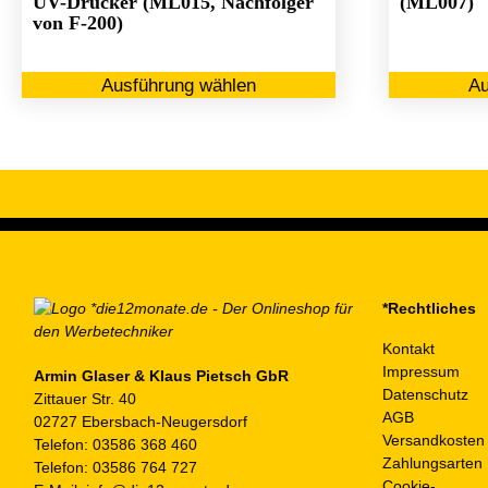
UV-Drucker (ML015, Nachfolger
(ML007)
von F-200)
Dieses
Ausführung wählen
Au
Produkt
weist
mehrere
Varianten
auf.
Die
Optionen
können
auf
*Rechtliches
der
Kontakt
Produktseite
Impressum
gewählt
Armin Glaser & Klaus Pietsch GbR
Datenschutz
Zittauer Str. 40
werden
AGB
02727 Ebersbach-Neugersdorf
Versandkosten
Telefon:
03586 368 460
Zahlungsarten
Telefon:
03586 764 727
Cookie-