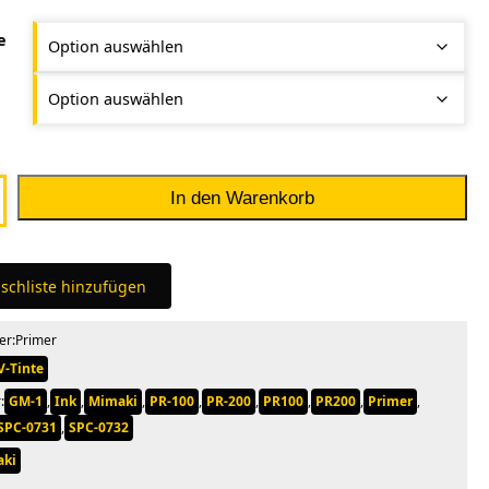
e
In den Warenkorb
schliste hinzufügen
er:
Primer
V-Tinte
:
GM-1
,
Ink
,
Mimaki
,
PR-100
,
PR-200
,
PR100
,
PR200
,
Primer
,
SPC-0731
,
SPC-0732
aki