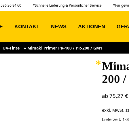
03586 36 84 60
*Schnelle Lieferung & Persönlicher Service
*Für gew
E
KONTAKT
NEWS
AKTIONEN
GER
UV-Tinte
»
Mimaki Primer PR-100 / PR-200 / GM1
Mima
200 
ab
75,27
€
exkl. MwSt.
z
Lieferzeit:
1-