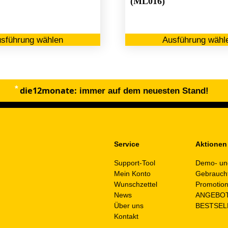
(ML016)
Dieses
sführung wählen
Ausführung wähl
Produkt
weist
mehrere
Varianten
die12monate:
auf.
immer auf dem neuesten Stand!
Die
Optionen
können
auf
Service
Aktionen
der
Support-Tool
Demo- un
Produktseite
Mein Konto
Gebrauch
gewählt
Wunschzettel
Promotio
werden
News
ANGEBO
Über uns
BESTSEL
Kontakt