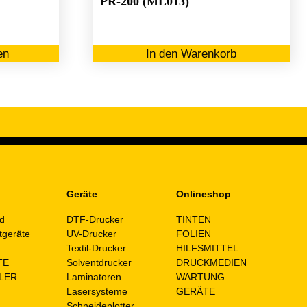
PR-200 (ML013)
Dieses
en
In den Warenkorb
Produkt
weist
mehrere
Varianten
auf.
Die
Optionen
können
auf
Geräte
Onlineshop
der
d
DTF-Drucker
TINTEN
Produktseite
tgeräte
UV-Drucker
FOLIEN
gewählt
n
Textil-Drucker
HILFSMITTEL
werden
TE
Solventdrucker
DRUCKMEDIEN
LER
Laminatoren
WARTUNG
Lasersysteme
GERÄTE
Schneideplotter