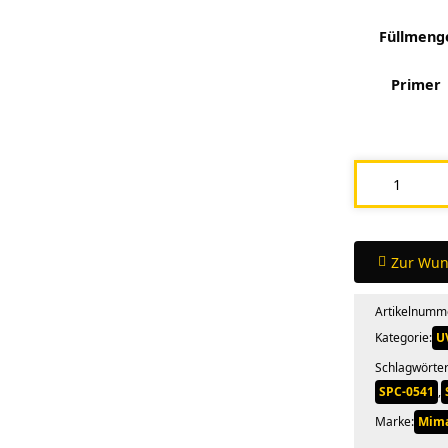
Füllmeng
Primer
Mimaki
Primer
PR-
100
Zur Wun
/
Artikelnumm
PR-
Kategorie:
U
200
Schlagwörter
/
SPC-0541
,
GM1
Marke:
Mim
Menge