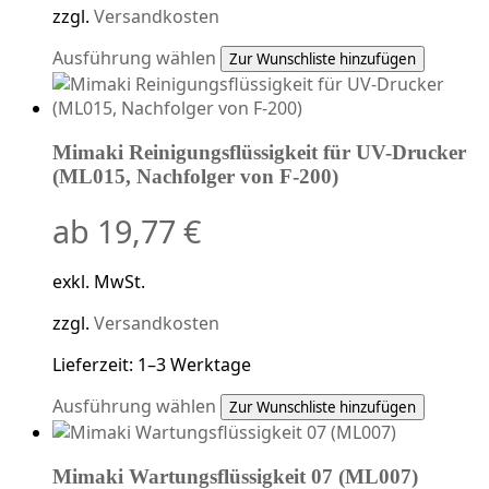
zzgl.
Versandkosten
Dieses
Ausführung wählen
Zur Wunschliste hinzufügen
Produkt
weist
mehrere
Mimaki Reinigungsflüssigkeit für UV-Drucker
Varianten
(ML015, Nachfolger von F-200)
auf.
Die
ab
19,77
€
Optionen
können
auf
exkl. MwSt.
der
Produktseite
zzgl.
Versandkosten
gewählt
Lieferzeit:
1–3 Werktage
werden
Dieses
Ausführung wählen
Zur Wunschliste hinzufügen
Produkt
weist
Mimaki Wartungsflüssigkeit 07 (ML007)
mehrere