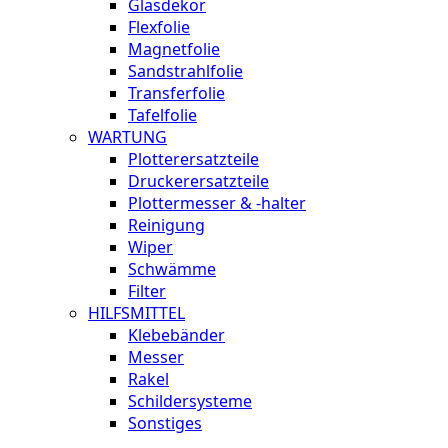
Glasdekor
Flexfolie
Magnetfolie
Sandstrahlfolie
Transferfolie
Tafelfolie
WARTUNG
Plotterersatzteile
Druckerersatzteile
Plottermesser & -halter
Reinigung
Wiper
Schwämme
Filter
HILFSMITTEL
Klebebänder
Messer
Rakel
Schildersysteme
Sonstiges