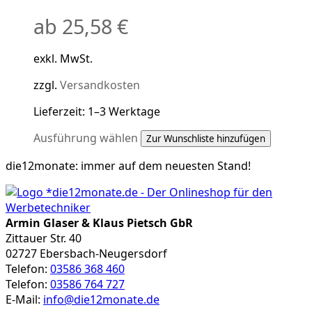
Varianten
ab
25,58
€
auf.
Die
Optionen
exkl. MwSt.
können
auf
zzgl.
Versandkosten
der
Lieferzeit:
1–3 Werktage
Produktseite
gewählt
Dieses
Ausführung wählen
Zur Wunschliste hinzufügen
werden
Produkt
die12monate:
immer auf dem neuesten Stand!
weist
mehrere
Varianten
auf.
Armin Glaser & Klaus Pietsch GbR
Die
Zittauer Str. 40
Optionen
02727 Ebersbach-Neugersdorf
können
Telefon:
03586 368 460
auf
Telefon:
03586 764 727
der
E-Mail:
info@die12monate.de
Produktseite