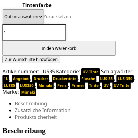
Tintenfarbe
Zurücksetzen
Mimaki
Flexible
UV
Tinte
In den Warenkorb
LUS-
Zur Wunschliste hinzufügen
350
Menge
Artikelnummer:
LUS35
Kategorie:
Schlagwörter:
UV-Tinte
,
,
,
,
,
,
,
1L
Angebot
Drucker
Druckertinte
Flasche
LUS-35
LUS-350
,
,
,
,
,
,
,
LUS35
LUS350
Mimaki
Preis
Primer
Tinte
UV
UV Tinte
Marke:
Mimaki
Beschreibung
Zusätzliche Information
Produktsicherheit
Beschreibung