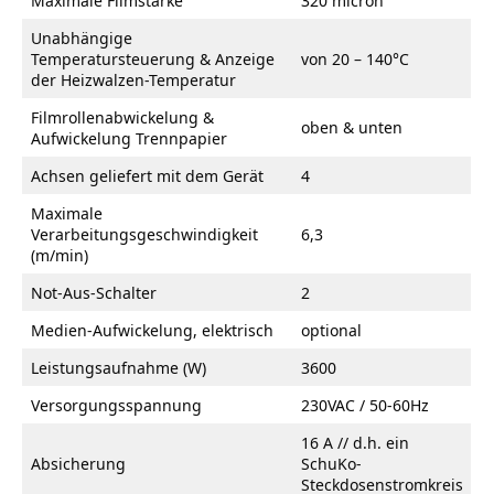
Maximale Filmstärke
320 micron
Unabhängige
Temperatursteuerung & Anzeige
von 20 – 140°C
der Heizwalzen-Temperatur
Filmrollenabwickelung &
oben & unten
Aufwickelung Trennpapier
Achsen geliefert mit dem Gerät
4
Maximale
Verarbeitungsgeschwindigkeit
6,3
(m/min)
Not-Aus-Schalter
2
Medien-Aufwickelung, elektrisch
optional
Leistungsaufnahme (W)
3600
Versorgungsspannung
230VAC / 50-60Hz
16 A // d.h. ein
Absicherung
SchuKo-
Steckdosenstromkreis