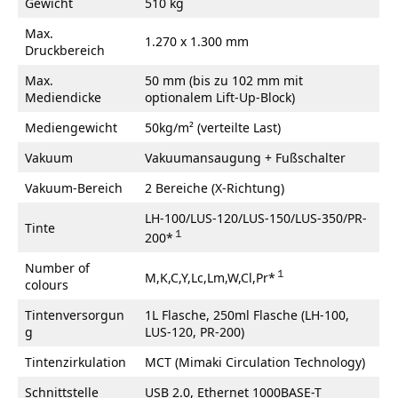
Gewicht
510 kg
Max.
1.270 x 1.300 mm
Druckbereich
Max.
50 mm (bis zu 102 mm mit
Mediendicke
optionalem Lift-Up-Block)
Mediengewicht
50kg/m² (verteilte Last)
Vakuum
Vakuumansaugung + Fußschalter
Vakuum-Bereich
2 Bereiche (X-Richtung)
LH-100/LUS-120/LUS-150/LUS-350/PR-
Tinte
１
200*
Number of
１
M,K,C,Y,Lc,Lm,W,Cl,Pr*
colours
Tintenversorgun
1L Flasche, 250ml Flasche (LH-100,
g
LUS-120, PR-200)
Tintenzirkulation
MCT (Mimaki Circulation Technology)
Schnittstelle
USB 2.0, Ethernet 1000BASE-T