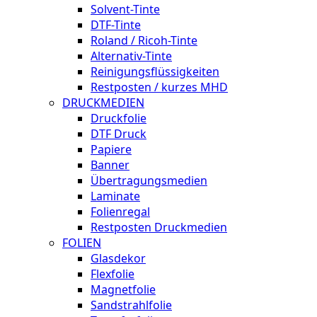
Solvent-Tinte
DTF-Tinte
Roland / Ricoh-Tinte
Alternativ-Tinte
Reinigungsflüssigkeiten
Restposten / kurzes MHD
DRUCKMEDIEN
Druckfolie
DTF Druck
Papiere
Banner
Übertragungsmedien
Laminate
Folienregal
Restposten Druckmedien
FOLIEN
Glasdekor
Flexfolie
Magnetfolie
Sandstrahlfolie