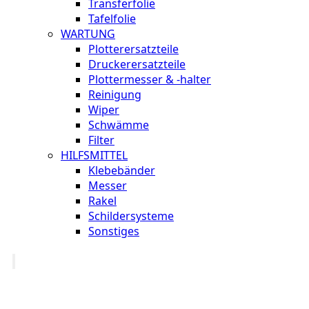
Transferfolie
Tafelfolie
WARTUNG
Plotterersatzteile
Druckerersatzteile
Plottermesser & -halter
Reinigung
Wiper
Schwämme
Filter
HILFSMITTEL
Klebebänder
Messer
Rakel
Schildersysteme
Sonstiges