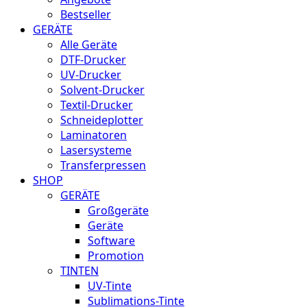
Bestseller
GERÄTE
Alle Geräte
DTF-Drucker
UV-Drucker
Solvent-Drucker
Textil-Drucker
Schneideplotter
Laminatoren
Lasersysteme
Transferpressen
SHOP
GERÄTE
Großgeräte
Geräte
Software
Promotion
TINTEN
UV-Tinte
Sublimations-Tinte