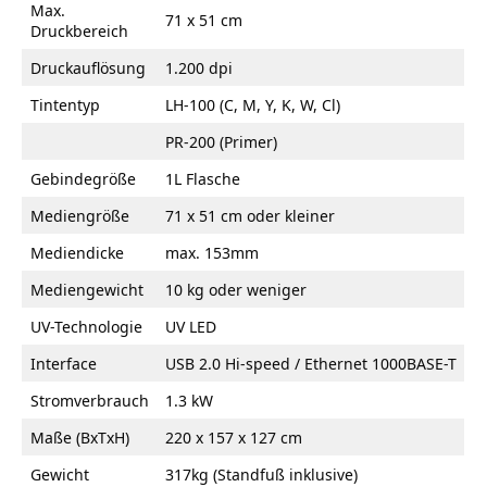
Max.
71 x 51 cm
Druckbereich
Druckauflösung
1.200 dpi
Tintentyp
LH-100 (C, M, Y, K, W, Cl)
PR-200 (Primer)
Gebindegröße
1L Flasche
Mediengröße
71 x 51 cm oder kleiner
Mediendicke
max. 153mm
Mediengewicht
10 kg oder weniger
UV-Technologie
UV LED
Interface
USB 2.0 Hi-speed / Ethernet 1000BASE-T
Stromverbrauch
1.3 kW
Maße (BxTxH)
220 x 157 x 127 cm
Gewicht
317kg (Standfuß inklusive)